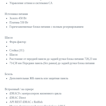
Управление сетями и системами CA
Источники питания
Золото 450 Вт
Платина 550 Вт
Горячезаменяемые блоки питания с полным резервированием
Шасси
Форм-фактор:
Стойка (1U)
Шасси:
Расстояние от передней панели до задней ручки блока питания 728,23 мм
714,58 мм Передняя панель (без рамки) до задней ручки блока питания
Безель
Дополнительная ЖК-панель или защитная панель
Встроенный / на сервере
iDRAC9 с контроллером жизненного цикла
iDRAC Direct
API REST iDRAC с Redfish