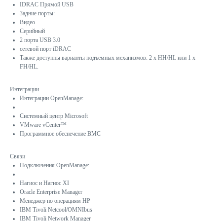
IDRAC Прямой USB
Задние порты:
Видео
Серийный
2 порта USB 3.0
сетевой порт iDRAC
Также доступны варианты подъемных механизмов: 2 x HH/HL или 1 x
FH/HL.
Интеграции
Интеграции OpenManage:
Системный центр Microsoft
VMware vCenter™
Программное обеспечение BMC
Связи
Подключения OpenManage:
Нагиос и Нагиос XI
Oracle Enterprise Manager
Менеджер по операциям HP
IBM Tivoli Netcool/OMNIbus
IBM Tivoli Network Manager