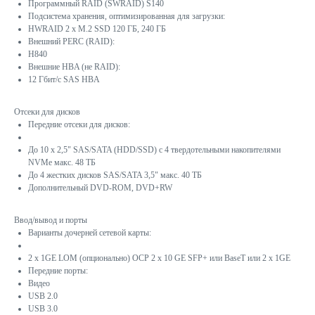
Программный RAID (SWRAID) S140
Подсистема хранения, оптимизированная для загрузки:
HWRAID 2 x M.2 SSD 120 ГБ, 240 ГБ
Внешний PERC (RAID):
H840
Внешние HBA (не RAID):
12 Гбит/с SAS HBA
Отсеки для дисков
Передние отсеки для дисков:
До 10 x 2,5" SAS/SATA (HDD/SSD) с 4 твердотельными накопителями
NVMe макс. 48 ТБ
До 4 жестких дисков SAS/SATA 3,5" макс. 40 ТБ
Дополнительный DVD-ROM, DVD+RW
Ввод/вывод и порты
Варианты дочерней сетевой карты:
2 x 1GE LOM (опционально) OCP 2 x 10 GE SFP+ или BaseT или 2 x 1GE
Передние порты:
Видео
USB 2.0
USB 3.0