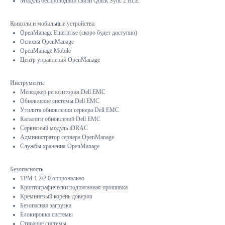
Модуль беспроводной связи Quick Sync 2 BLE
Консоли и мобильные устройства
OpenManage Enterprise (скоро будет доступно)
Основы OpenManage
OpenManage Mobile
Центр управления OpenManage
Инструменты
Менеджер репозитория Dell EMC
Обновление системы Dell EMC
Утилита обновления сервера Dell EMC
Каталоги обновлений Dell EMC
Сервисный модуль iDRAC
Администратор сервера OpenManage
Службы хранения OpenManage
Безопасность
TPM 1.2/2.0 опционально
Криптографически подписанная прошивка
Кремниевый корень доверия
Безопасная загрузка
Блокировка системы
Стирание системы