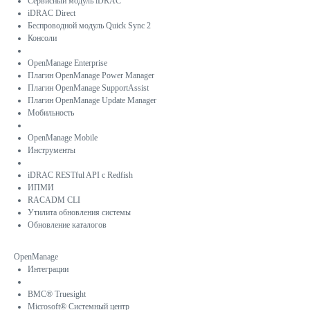
Сервисный модуль iDRAC
iDRAC Direct
Беспроводной модуль Quick Sync 2
Консоли
OpenManage Enterprise
Плагин OpenManage Power Manager
Плагин OpenManage SupportAssist
Плагин OpenManage Update Manager
Мобильность
OpenManage Mobile
Инструменты
iDRAC RESTful API с Redfish
ИПМИ
RACADM CLI
Утилита обновления системы
Обновление каталогов
OpenManage
Интеграции
BMC® Truesight
Microsoft® Системный центр