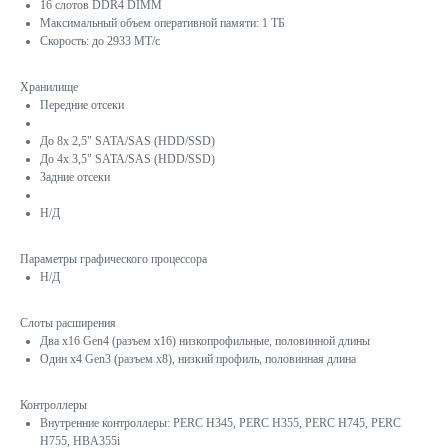
16 слотов DDR4 DIMM
Максимальный объем оперативной памяти: 1 ТБ
Скорость: до 2933 МТ/с
Хранилище
Передние отсеки
До 8x 2,5" SATA/SAS (HDD/SSD)
До 4x 3,5" SATA/SAS (HDD/SSD)
Задние отсеки
Н/Д
Параметры графического процессора
Н/Д
Слоты расширения
Два x16 Gen4 (разъем x16) низкопрофильные, половинной длины
Один x4 Gen3 (разъем x8), низкий профиль, половинная длина
Контроллеры
Внутренние контроллеры: PERC H345, PERC H355, PERC H745, PERC
H755, HBA355i