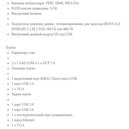
Внешние контроллеры: PERC H840, HBA355e
RAID-массив хранилища: S150
Внутренний ботинок
Подсистема хранения данных, оптимизированная для загрузки (BOSS-S2):
HWRAID 2 x M.2 SSD 240 ГБ или 480 ГБ
Внутренний двойной модуль SD или USB
Порты
Параметры сети
2 x 1 GbE LOM и 1 x OCP 3.0
Передние порты
1 выделенный порт iDRAC Direct micro-USB
1 порт USB 2.0
1 x VGA
Задние порты
1 порт USB 2.0
1 порт USB 3.0
1 x последовательный порт (опционально)
2 порта Ethernet
1 x VGA