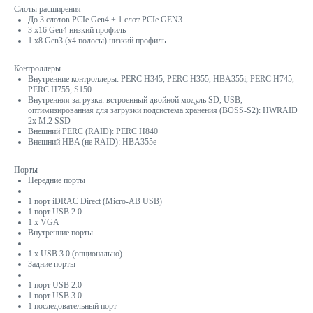
Слоты расширения
До 3 слотов PCIe Gen4 + 1 слот PCIe GEN3
3 x16 Gen4 низкий профиль
1 x8 Gen3 (x4 полосы) низкий профиль
Контроллеры
Внутренние контроллеры: PERC H345, PERC H355, HBA355i, PERC H745,
PERC H755, S150.
Внутренняя загрузка: встроенный двойной модуль SD, USB,
оптимизированная для загрузки подсистема хранения (BOSS-S2): HWRAID
2x M.2 SSD
Внешний PERC (RAID): PERC H840
Внешний HBA (не RAID): HBA355e
Порты
Передние порты
1 порт iDRAC Direct (Micro-AB USB)
1 порт USB 2.0
1 x VGA
Внутренние порты
1 x USB 3.0 (опционально)
Задние порты
1 порт USB 2.0
1 порт USB 3.0
1 последовательный порт